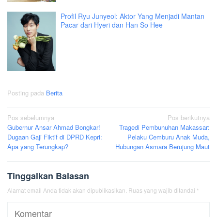
Profil Ryu Junyeol: Aktor Yang Menjadi Mantan
Pacar dari Hyeri dan Han So Hee
Posting pada
Berita
Navigasi
Pos sebelumnya
Pos berikutnya
Gubernur Ansar Ahmad Bongkar!
Tragedi Pembunuhan Makassar:
pos
Dugaan Gaji Fiktif di DPRD Kepri:
Pelaku Cemburu Anak Muda,
Apa yang Terungkap?
Hubungan Asmara Berujung Maut
Tinggalkan Balasan
Alamat email Anda tidak akan dipublikasikan.
Ruas yang wajib ditandai
*