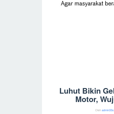
Luhut Bikin Ge
Motor, Wuj
Oleh
admin33s