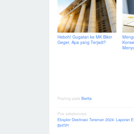
Heboh! Gugatan ke MK Bikin
Menga
Geger, Apa yang Terjadi?
Konse
Menyu
Posting pada
Berita
Navigasi
Pos sebelumnya
Eksplor Destinasi Teraman 2024: Laporan E
pos
BHTP!