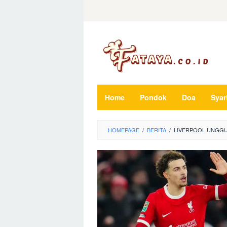
Loncat
ke
konten
Home
Pondok
Doa
Syar
HOMEPAGE
/
BERITA
/
LIVERPOOL UNGGUL