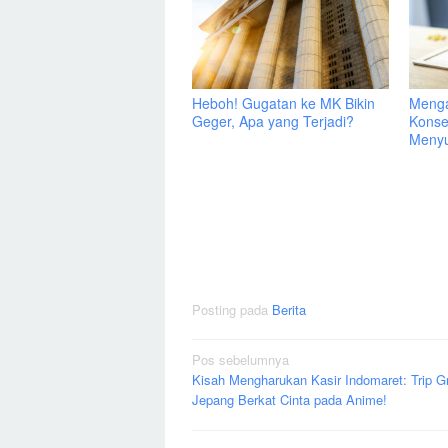
Heboh! Gugatan ke MK Bikin
Menga
Geger, Apa yang Terjadi?
Konse
Menyu
Posting pada
Berita
Navigasi
Pos sebelumnya
Kisah Mengharukan Kasir Indomaret: Trip Gr
pos
Jepang Berkat Cinta pada Anime!