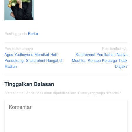
Posting pada
Berita
Navigasi
Pos sebelumnya
Pos berikutnya
Agus Yudhoyono Memikat Hati
Kontroversi Pernikahan Nadya
pos
Pendukung: Silaturahmi Hangat di
Mustika: Kenapa Keluarga Tidak
Madiun
Diajak?
Tinggalkan Balasan
Alamat email Anda tidak akan dipublikasikan.
Ruas yang wajib ditandai
*