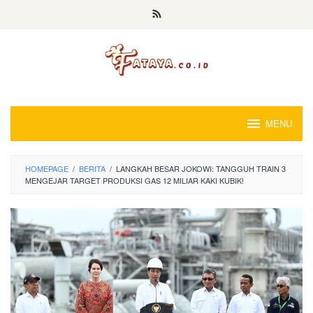
Loncat
ke
konten
MENU
HOMEPAGE
/
BERITA
/
LANGKAH BESAR JOKOWI: TANGGUH TRAIN 3
MENGEJAR TARGET PRODUKSI GAS 12 MILIAR KAKI KUBIK!