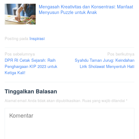
Mengasah Kreativitas dan Konsentrasi: Manfaat
Menyusun Puzzle untuk Anak
Posting pada
Inspirasi
Navigasi
Pos sebelumnya
Pos berikutnya
DPR RI Cetak Sejarah: Raih
Syahdu Taman Jurug: Keindahan
pos
Penghargaan KIP 2023 untuk
Lirik Sholawat Menyentuh Hati
Ketiga Kali!
Tinggalkan Balasan
Alamat email Anda tidak akan dipublikasikan.
Ruas yang wajib ditandai
*