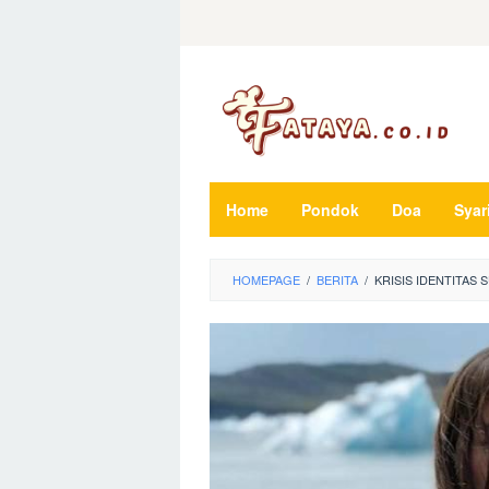
Loncat
ke
konten
Home
Pondok
Doa
Syar
HOMEPAGE
/
BERITA
/
KRISIS IDENTITAS