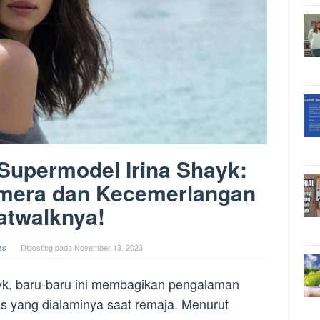
s Supermodel Irina Shayk:
amera dan Kecemerlangan
atwalknya!
zs
Diposting pada
November 13, 2023
yk, baru-baru ini membagikan pengalaman
tas yang dialaminya saat remaja. Menurut