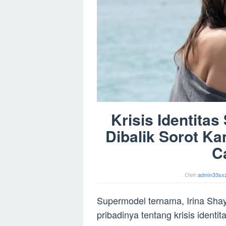
Krisis Identita
Dibalik Sorot K
C
Oleh
admin33sx
Supermodel ternama, Irina Sha
pribadinya tentang krisis identi