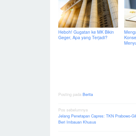
Heboh! Gugatan ke MK Bikin
Menga
Geger, Apa yang Terjadi?
Konse
Menyu
Posting pada
Berita
Navigasi
Pos sebelumnya
Jelang Penetapan Capres: TKN Prabowo-Gi
pos
Beri Imbauan Khusus