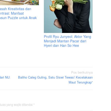
sah Kreativitas dan
ntrasi: Manfaat
sun Puzzle untuk Anak
Profil Ryu Junyeol: Aktor Yang
Menjadi Mantan Pacar dari
Hyeri dan Han So Hee
Pos berikutnya
ari NU:
Baliho Caleg Guling, Satu Siswi Tewas! Kecelakaan
Maut Terungkap”
uas yang wajib ditandai
*