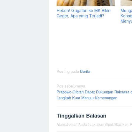
Heboh! Gugatan ke MK Bikin
Menga
Geger, Apa yang Terjadi?
Konse
Menyu
Posting pada
Berita
Navigasi
Pos sebelumnya
Prabowo-Gibran Dapat Dukungan Raksasa d
pos
Langkah Kuat Menuju Kemenangan
Tinggalkan Balasan
Alamat email Anda tidak akan dipublikasikan.
R