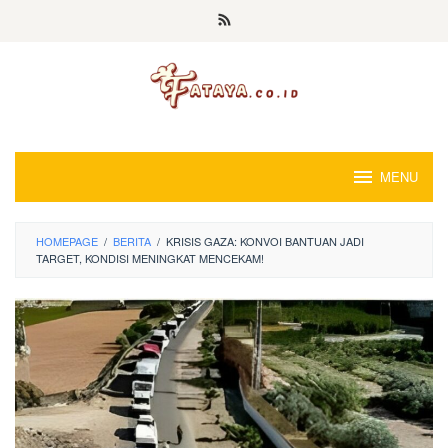
Loncat
ke
konten
MENU
HOMEPAGE
/
BERITA
/
KRISIS GAZA: KONVOI BANTUAN JADI
TARGET, KONDISI MENINGKAT MENCEKAM!