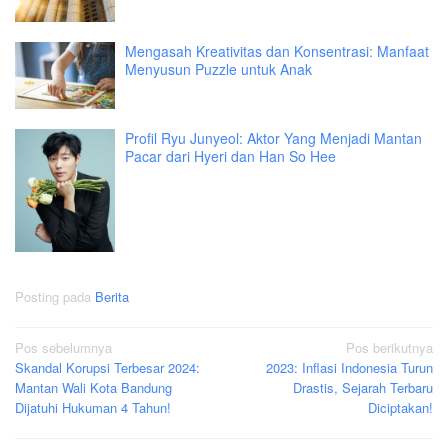
Mengasah Kreativitas dan Konsentrasi: Manfaat
Menyusun Puzzle untuk Anak
Profil Ryu Junyeol: Aktor Yang Menjadi Mantan
Pacar dari Hyeri dan Han So Hee
Posting pada
Berita
Navigasi
Pos sebelumnya
Pos berikutnya
Skandal Korupsi Terbesar 2024:
2023: Inflasi Indonesia Turun
pos
Mantan Wali Kota Bandung
Drastis, Sejarah Terbaru
Dijatuhi Hukuman 4 Tahun!
Diciptakan!