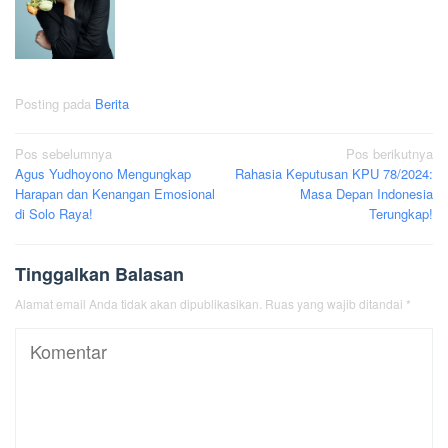
Posting pada
Berita
Navigasi
Pos sebelumnya
Pos berikutnya
Agus Yudhoyono Mengungkap
Rahasia Keputusan KPU 78/2024:
pos
Harapan dan Kenangan Emosional
Masa Depan Indonesia
di Solo Raya!
Terungkap!
Tinggalkan Balasan
Alamat email Anda tidak akan dipublikasikan.
Ruas yang wajib ditandai
*