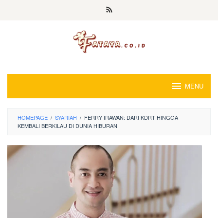
Loncat
ke
konten
MENU
HOMEPAGE
/
SYARIAH
/
FERRY IRAWAN: DARI KDRT HINGGA
KEMBALI BERKILAU DI DUNIA HIBURAN!