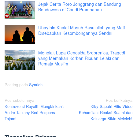
Jejak Cerita Roro Jonggrang dan Bandung
Bondowoso di Candi Prambanan
Ubay bin Khalaf Musuh Rasulullah yang Mati
Disebabkan Kesombongannya Sendiri
Menolak Lupa Genosida Srebrenica, Tragedi
yang Memakan Korban Ribuan Lelaki dan
Remaja Muslim
Posting pada
Syariah
Navigasi
Pos sebelumnya
Pos berikutnya
Kontroversi Royalti ‘Mungkinkah’:
Kiky Saputri Rilis Video
pos
Andre Taulany Beri Respons
Kehamilan: Reaksi Suami dan
Tajam!
Keluarga Bikin Meleleh!
Tinggalkan Balasan