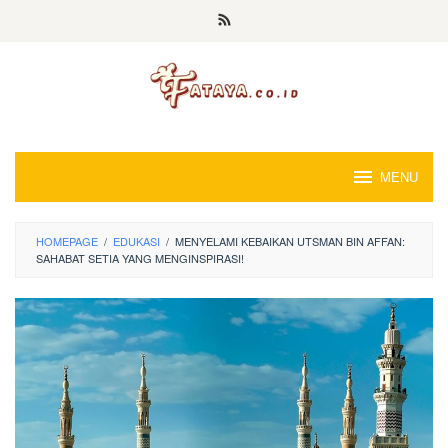
Loncat
ke
konten
MENU
HOMEPAGE
/
EDUKASI
/
MENYELAMI KEBAIKAN UTSMAN BIN AFFAN:
SAHABAT SETIA YANG MENGINSPIRASI!