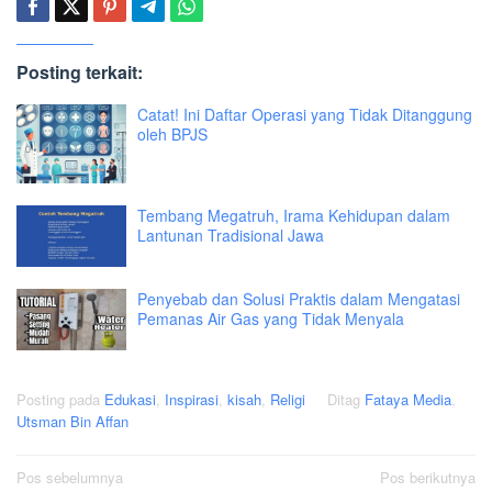
Posting terkait:
Catat! Ini Daftar Operasi yang Tidak Ditanggung
oleh BPJS
Tembang Megatruh, Irama Kehidupan dalam
Lantunan Tradisional Jawa
Penyebab dan Solusi Praktis dalam Mengatasi
Pemanas Air Gas yang Tidak Menyala
Posting pada
Edukasi
,
Inspirasi
,
kisah
,
Religi
Ditag
Fataya Media
,
Utsman Bin Affan
Navigasi
Pos sebelumnya
Pos berikutnya