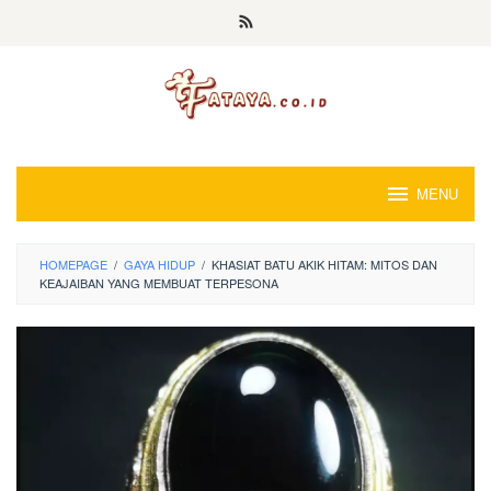
Loncat
ke
konten
MENU
HOMEPAGE
/
GAYA HIDUP
/
KHASIAT BATU AKIK HITAM: MITOS DAN
KEAJAIBAN YANG MEMBUAT TERPESONA