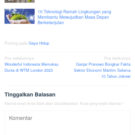
10 Teknologi Ramah Lingkungan yang
Membantu Mewujudkan Masa Depan
Berkelanjutan
Posting pada
Gaya Hidup
Navigasi
Pos sebelumnya
Pos berikutnya
Wonderful Indonesia Memukau
Ganjar Pranowo Bongkar Fakta
pos
Dunia di WTM London 2023
Sektor Ekonomi Maritim Selama
10 Tahun Jokowi
Tinggalkan Balasan
Alamat email Anda tidak akan dipublikasikan.
Ruas yang wajib ditandai
*