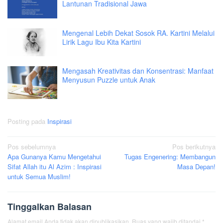
Lantunan Tradisional Jawa
Mengenal Lebih Dekat Sosok RA. Kartini Melalui
Lirik Lagu Ibu Kita Kartini
Mengasah Kreativitas dan Konsentrasi: Manfaat
Menyusun Puzzle untuk Anak
Posting pada
Inspirasi
Navigasi
Pos sebelumnya
Pos berikutnya
Apa Gunanya Kamu Mengetahui
Tugas Engenering: Membangun
pos
Sifat Allah itu Al Azim : Inspirasi
Masa Depan!
untuk Semua Muslim!
Tinggalkan Balasan
Alamat email Anda tidak akan dipublikasikan.
Ruas yang wajib ditandai
*