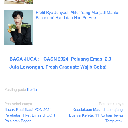
Profil Ryu Junyeol: Aktor Yang Menjadi Mantan
Pacar dari Hyeri dan Han So Hee
BACA JUGA :
CASN 2024: Peluang Emas! 2,3
Juta Lowongan, Fresh Graduate Wajib Coba!
Posting pada
Berita
Navigasi
Pos sebelumnya
Pos berikutnya
Babak Kualifikasi PON 2024:
Kecelakaan Maut di Lumajang:
pos
Perebutan Tiket Emas di GOR
Bus vs Kereta, 11 Korban Tewas
Pajajaran Bogor
Tergeletak!