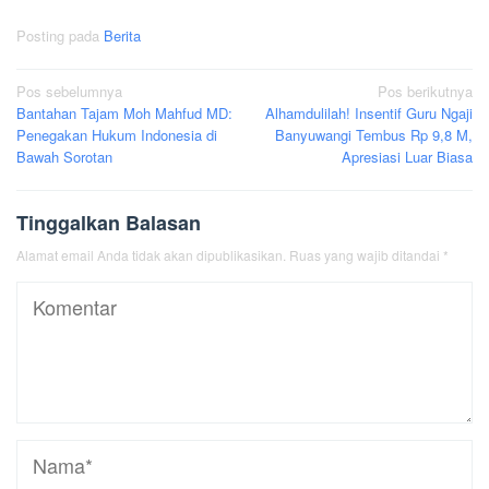
Posting pada
Berita
Navigasi
Pos sebelumnya
Pos berikutnya
Bantahan Tajam Moh Mahfud MD:
Alhamdulilah! Insentif Guru Ngaji
pos
Penegakan Hukum Indonesia di
Banyuwangi Tembus Rp 9,8 M,
Bawah Sorotan
Apresiasi Luar Biasa
Tinggalkan Balasan
Alamat email Anda tidak akan dipublikasikan.
Ruas yang wajib ditandai
*