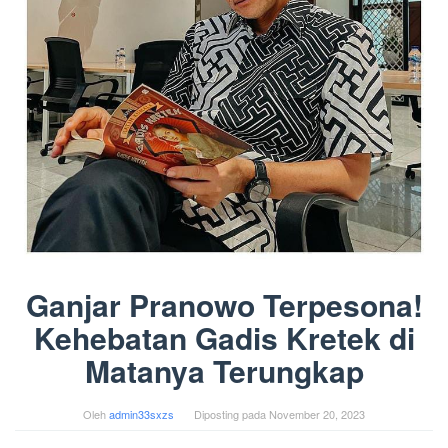
Ganjar Pranowo Terpesona!
Kehebatan Gadis Kretek di
Matanya Terungkap
Oleh
admin33sxzs
Diposting pada
November 20, 2023