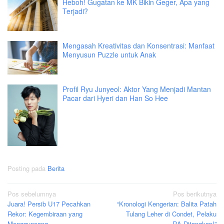
Heboh! Gugatan ke MK Bikin Geger, Apa yang
Terjadi?
Mengasah Kreativitas dan Konsentrasi: Manfaat
Menyusun Puzzle untuk Anak
Profil Ryu Junyeol: Aktor Yang Menjadi Mantan
Pacar dari Hyeri dan Han So Hee
Posting pada
Berita
Navigasi
Pos sebelumnya
Pos berikutnya
Juara! Persib U17 Pecahkan
“Kronologi Kengerian: Balita Patah
pos
Rekor: Kegembiraan yang
Tulang Leher di Condet, Pelaku
Mengguncang
RA Ditangkap!”