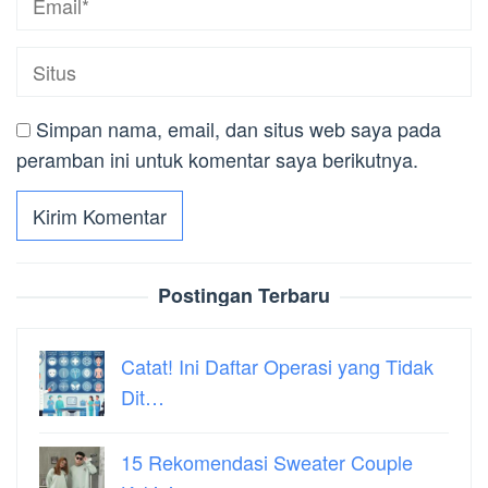
Simpan nama, email, dan situs web saya pada
peramban ini untuk komentar saya berikutnya.
Postingan Terbaru
Catat! Ini Daftar Operasi yang Tidak
Dit…
15 Rekomendasi Sweater Couple