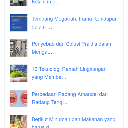
Kekinian u…
Tembang Megatruh, Irama Kehidupan
dalam …
Penyebab dan Solusi Praktis dalam
Mengat…
10 Teknologi Ramah Lingkungan
yang Memba…
Perbedaan Radang Amandel dan
Radang Teng…
Berikut Minuman dan Makanan yang
harus d…