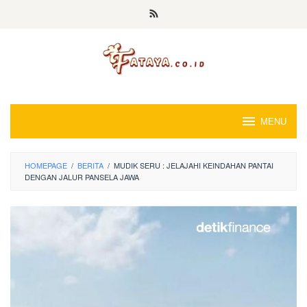
Loncat
ke
konten
MENU
HOMEPAGE
/
BERITA
/
MUDIK SERU : JELAJAHI KEINDAHAN PANTAI
DENGAN JALUR PANSELA JAWA