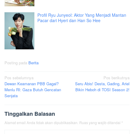
Profil Ryu Junyeol: Aktor Yang Menjadi Mantan
Pacar dari Hyeri dan Han So Hee
Posting pada
Berita
Navigasi
Pos sebelumnya
Pos berikutnya
Dewan Keamanan PBB Gagal?
Seru Abis! Desta, Gading, Ariel
pos
Menlu RI: Gaza Butuh Gencatan
Bikin Heboh di TOSI Season 2!
Senjata
Tinggalkan Balasan
Alamat email Anda tidak akan dipublikasikan.
Ruas yang wajib ditandai
*