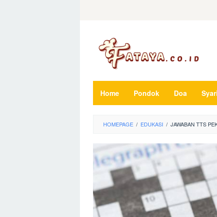
Loncat
ke
konten
Home
Pondok
Doa
Syar
HOMEPAGE
/
EDUKASI
/
JAWABAN TTS PE