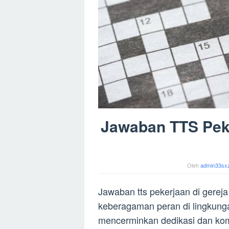
Jawaban TTS Peke
Oleh
admin33sx
Jawaban tts pekerjaan di gerej
keberagaman peran di lingkunga
mencerminkan dedikasi dan kom