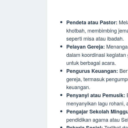
Mela
Pendeta atau Pastor:
khotbah, membimbing jem
seperti misa atau ibadah.
Menangani
Pelayan Gereja:
dalam koordinasi kegiatan
untuk berbagai acara.
Ber
Pengurus Keuangan:
gereja, termasuk pengump
keuangan.
B
Penyanyi atau Pemusik:
menyanyikan lagu rohani, 
Pengajar Sekolah Minggu
pendidikan agama atau Se
Terlibat d
Pekerja Sosial: