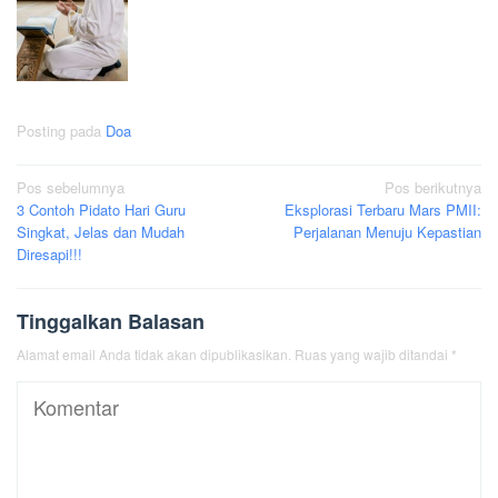
Posting pada
Doa
Navigasi
Pos sebelumnya
Pos berikutnya
3 Contoh Pidato Hari Guru
Eksplorasi Terbaru Mars PMII:
pos
Singkat, Jelas dan Mudah
Perjalanan Menuju Kepastian
Diresapi!!!
Tinggalkan Balasan
Alamat email Anda tidak akan dipublikasikan.
Ruas yang wajib ditandai
*