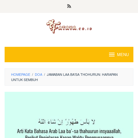
Loncat
ke
konten
MENU
HOMEPAGE
/
DOA
/
JAWABAN LAA BA'SA THOHURUN: HARAPAN
UNTUK SEMBUH