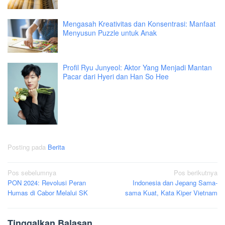
Mengasah Kreativitas dan Konsentrasi: Manfaat
Menyusun Puzzle untuk Anak
Profil Ryu Junyeol: Aktor Yang Menjadi Mantan
Pacar dari Hyeri dan Han So Hee
Posting pada
Berita
Navigasi
Pos sebelumnya
Pos berikutnya
PON 2024: Revolusi Peran
Indonesia dan Jepang Sama-
pos
Humas di Cabor Melalui SK
sama Kuat, Kata Kiper Vietnam
Tinggalkan Balasan