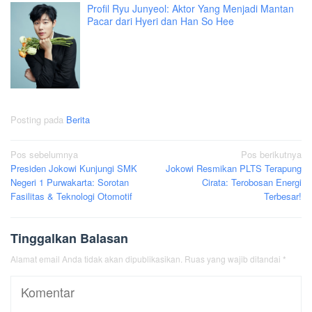
Profil Ryu Junyeol: Aktor Yang Menjadi Mantan
Pacar dari Hyeri dan Han So Hee
Posting pada
Berita
Navigasi
Pos sebelumnya
Pos berikutnya
Presiden Jokowi Kunjungi SMK
Jokowi Resmikan PLTS Terapung
pos
Negeri 1 Purwakarta: Sorotan
Cirata: Terobosan Energi
Fasilitas & Teknologi Otomotif
Terbesar!
Tinggalkan Balasan
Alamat email Anda tidak akan dipublikasikan.
Ruas yang wajib ditandai
*