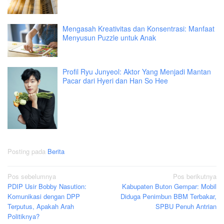
Mengasah Kreativitas dan Konsentrasi: Manfaat
Menyusun Puzzle untuk Anak
Profil Ryu Junyeol: Aktor Yang Menjadi Mantan
Pacar dari Hyeri dan Han So Hee
Posting pada
Berita
Navigasi
Pos sebelumnya
Pos berikutnya
PDIP Usir Bobby Nasution:
Kabupaten Buton Gempar: Mobil
pos
Komunikasi dengan DPP
Diduga Penimbun BBM Terbakar,
Terputus, Apakah Arah
SPBU Penuh Antrian
Politiknya?