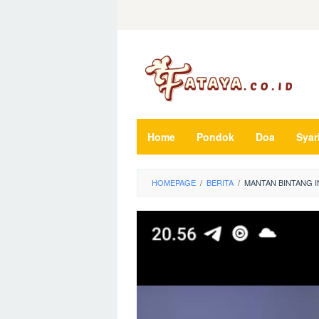
Loncat
ke
konten
Home
Pondok
Doa
Syar
HOMEPAGE
/
BERITA
/
MANTAN BINTANG I