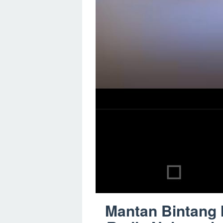
Mantan Bintang 