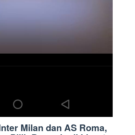
Inter Milan dan AS Roma,