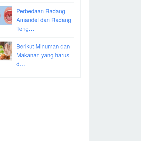
Perbedaan Radang
Amandel dan Radang
Teng…
Berikut Minuman dan
Makanan yang harus
d…