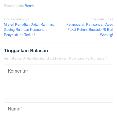
Posting pada
Berita
Navigasi
Pos sebelumnya
Pos berikutnya
Misteri Kematian Gajah Rahman:
Pelanggaran Kampanye: Caleg
pos
Gading Raib dan Keracunan,
Pakai Pohon, Bawaslu RI Beri
Penyelidikan Terkini!
Warning!
Tinggalkan Balasan
Alamat email Anda tidak akan dipublikasikan.
Ruas yang wajib ditandai
*