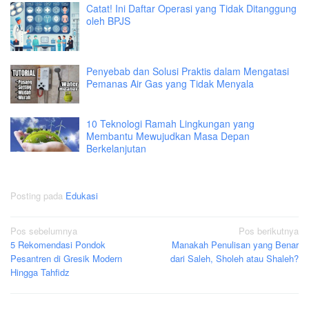
Catat! Ini Daftar Operasi yang Tidak Ditanggung
oleh BPJS
Penyebab dan Solusi Praktis dalam Mengatasi
Pemanas Air Gas yang Tidak Menyala
10 Teknologi Ramah Lingkungan yang
Membantu Mewujudkan Masa Depan
Berkelanjutan
Posting pada
Edukasi
Navigasi
Pos sebelumnya
Pos berikutnya
5 Rekomendasi Pondok
Manakah Penulisan yang Benar
pos
Pesantren di Gresik Modern
dari Saleh, Sholeh atau Shaleh?
Hingga Tahfidz