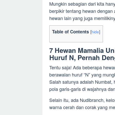
Mungkin sebagian dari kita han
berpikir tentang hewan dengan 
hewan lain yang juga memilikin
Table of Contents
[
hide
]
7 Hewan Mamalia Un
Huruf N, Pernah Den
Tentu saja! Ada beberapa hew
berawalan huruf “N” yang mungki
Salah satunya adalah Numbat, h
pola garis-garis di wajahnya 
Selain itu, ada Nudibranch, kel
warna cerah dan corak yang m