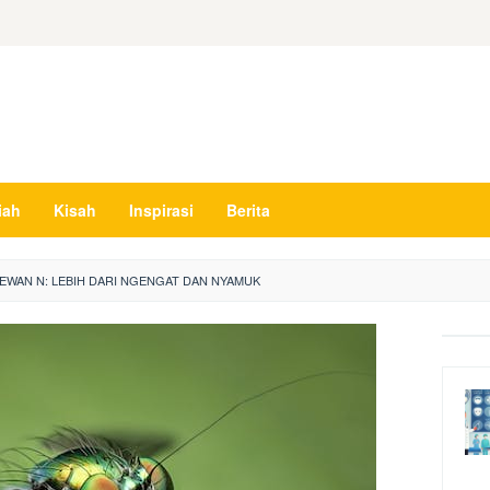
iah
Kisah
Inspirasi
Berita
HEWAN N: LEBIH DARI NGENGAT DAN NYAMUK