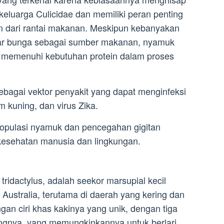
eluarga Culicidae dan memiliki peran penting
n dari rantai makanan. Meskipun kebanyakan
ar bunga sebagai sumber makanan, nyamuk
 memenuhi kebutuhan protein dalam proses
bagai vektor penyakit yang dapat menginfeksi
 kuning, dan virus Zika.
populasi nyamuk dan pencegahan gigitan
kesehatan manusia dan lingkungan.
ridactylus, adalah seekor marsupial kecil
Australia, terutama di daerah yang kering dan
gan ciri khas kakinya yang unik, dengan tiga
kangnya, yang memungkinkannya untuk berlari