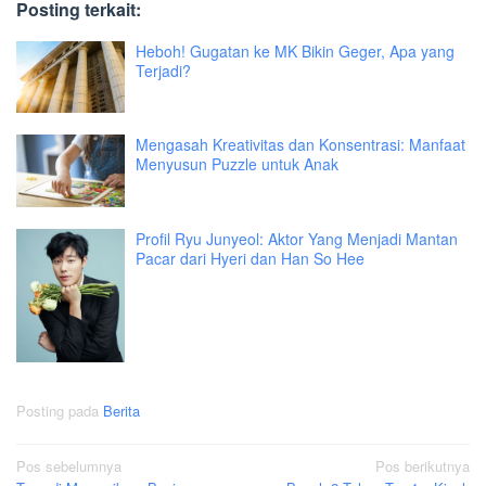
Posting terkait:
Heboh! Gugatan ke MK Bikin Geger, Apa yang
Terjadi?
Mengasah Kreativitas dan Konsentrasi: Manfaat
Menyusun Puzzle untuk Anak
Profil Ryu Junyeol: Aktor Yang Menjadi Mantan
Pacar dari Hyeri dan Han So Hee
Posting pada
Berita
Navigasi
Pos sebelumnya
Pos berikutnya