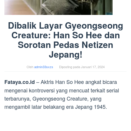
Dibalik Layar Gyeongseong
Creature: Han So Hee dan
Sorotan Pedas Netizen
Jepang!
Oleh
admin33sxzs
Diposting pada
Januari 17, 2024
– Aktris Han So Hee angkat bicara
Fataya.co.id
mengenai kontroversi yang mencuat terkait serial
terbarunya, Gyeongseong Creature, yang
mengambil latar belakang era Jepang 1945.