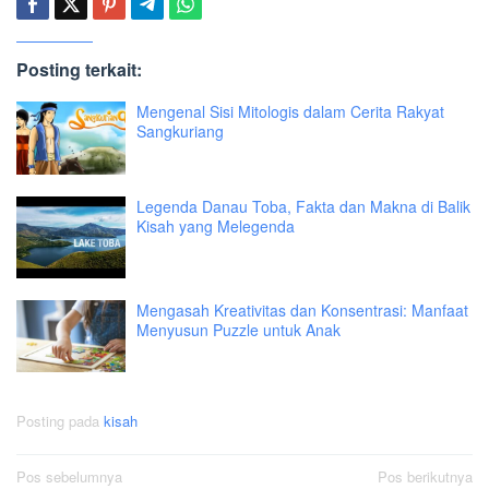
Posting terkait:
Mengenal Sisi Mitologis dalam Cerita Rakyat
Sangkuriang
Legenda Danau Toba, Fakta dan Makna di Balik
Kisah yang Melegenda
Mengasah Kreativitas dan Konsentrasi: Manfaat
Menyusun Puzzle untuk Anak
Posting pada
kisah
Navigasi
Pos sebelumnya
Pos berikutnya