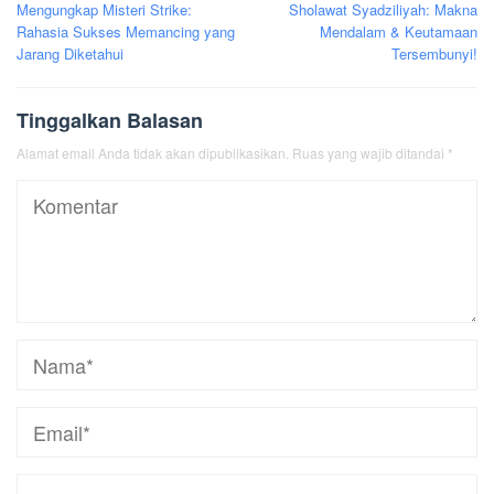
Mengungkap Misteri Strike:
Sholawat Syadziliyah: Makna
pos
Rahasia Sukses Memancing yang
Mendalam & Keutamaan
Jarang Diketahui
Tersembunyi!
Tinggalkan Balasan
Alamat email Anda tidak akan dipublikasikan.
Ruas yang wajib ditandai
*