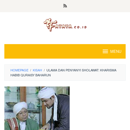
Loncat
ke
konten
MENU
HOMEPAGE
/
KISAH
/
ULAMA DAN PENYANYI SHOLAWAT: KHARISMA
HABIB QURAISY BAHARUN