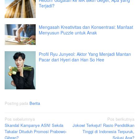
Heboh! Gugatan ke MK Bikin Geger, Apa yang
Terjadi?
Mengasah Kreativitas dan Konsentrasi: Manfaat
Menyusun Puzzle untuk Anak
Profil Ryu Junyeol: Aktor Yang Menjadi Mantan
Pacar dari Hyeri dan Han So Hee
Posting pada
Berita
Navigasi
Pos sebelumnya
Pos berikutnya
Skandal Kampanye ASN! Sekda
Jokowi Terkejut! Rasio Pendidikan
pos
Takalar Dituduh Promosi Prabowo-
Tinggi di Indonesia Terpuruk,
Gibran?
Solusi Apa?