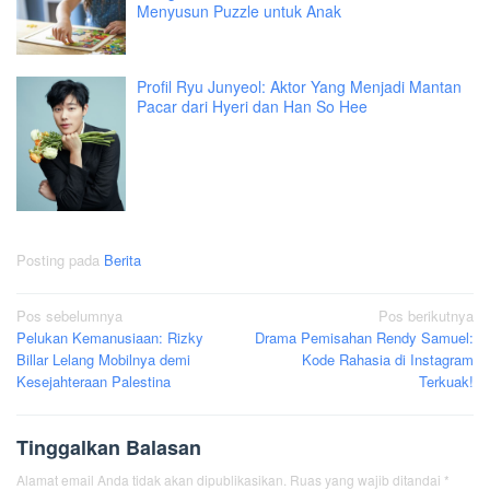
Menyusun Puzzle untuk Anak
Profil Ryu Junyeol: Aktor Yang Menjadi Mantan
Pacar dari Hyeri dan Han So Hee
Posting pada
Berita
Navigasi
Pos sebelumnya
Pos berikutnya
Pelukan Kemanusiaan: Rizky
Drama Pemisahan Rendy Samuel:
pos
Billar Lelang Mobilnya demi
Kode Rahasia di Instagram
Kesejahteraan Palestina
Terkuak!
Tinggalkan Balasan
Alamat email Anda tidak akan dipublikasikan.
Ruas yang wajib ditandai
*