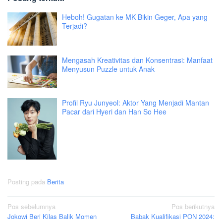
Heboh! Gugatan ke MK Bikin Geger, Apa yang
Terjadi?
Mengasah Kreativitas dan Konsentrasi: Manfaat
Menyusun Puzzle untuk Anak
Profil Ryu Junyeol: Aktor Yang Menjadi Mantan
Pacar dari Hyeri dan Han So Hee
Posting pada
Berita
Navigasi
Pos sebelumnya
Pos berikutnya
Jokowi Beri Kilas Balik Momen
Babak Kualifikasi PON 2024:
pos