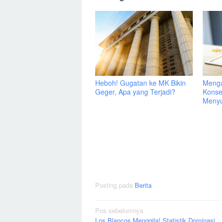
Heboh! Gugatan ke MK Bikin
Menga
Geger, Apa yang Terjadi?
Konse
Menyu
Posting pada
Berita
Navigasi
Pos sebelumnya
Los Blancos Menggila! Statistik Dominasi,