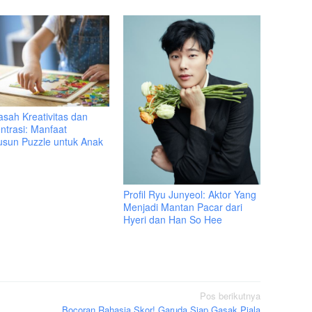
sah Kreativitas dan
ntrasi: Manfaat
sun Puzzle untuk Anak
Profil Ryu Junyeol: Aktor Yang
Menjadi Mantan Pacar dari
Hyeri dan Han So Hee
Pos berikutnya
Bocoran Rahasia Skor! Garuda Siap Gasak Piala