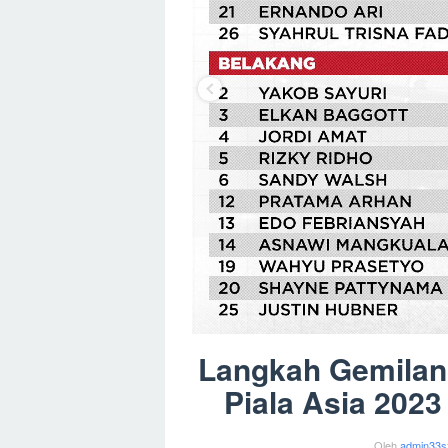
Langkah Gemilang
Piala Asia 202
Oleh
admin33s