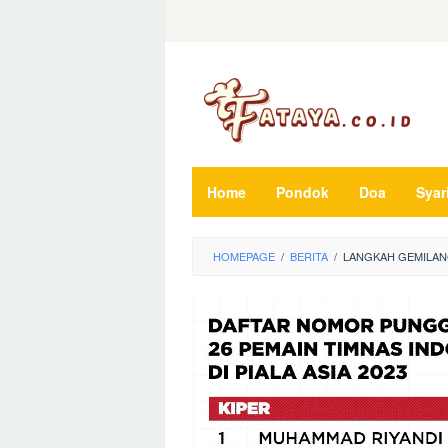
Loncat
ke
konten
Home
Pondok
Doa
Syar
HOMEPAGE
/
BERITA
/
LANGKAH GEMILANG