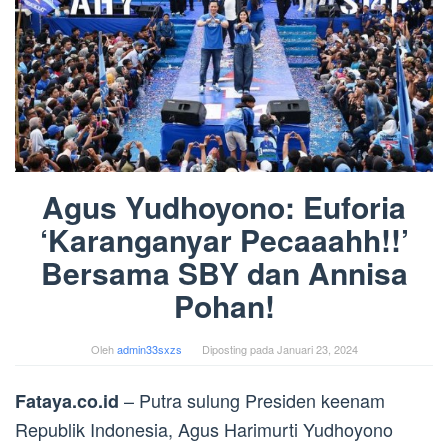
Agus Yudhoyono: Euforia
‘Karanganyar Pecaaahh!!’
Bersama SBY dan Annisa
Pohan!
Oleh
admin33sxzs
Diposting pada
Januari 23, 2024
– Putra sulung Presiden keenam
Fataya.co.id
Republik Indonesia, Agus Harimurti Yudhoyono