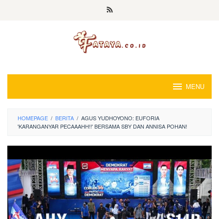
Loncat
ke
konten
MENU
HOMEPAGE
/
BERITA
/
AGUS YUDHOYONO: EUFORIA
'KARANGANYAR PECAAAHH!!' BERSAMA SBY DAN ANNISA POHAN!