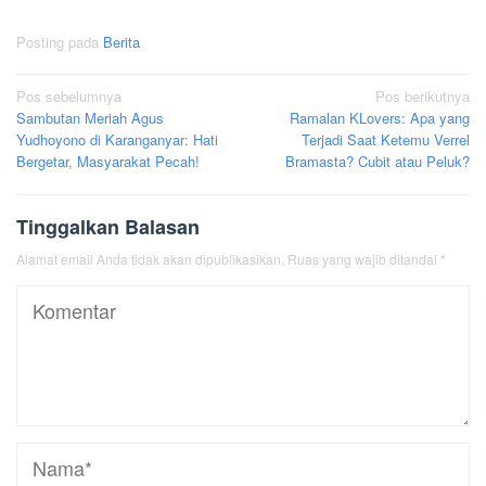
Posting pada
Berita
Navigasi
Pos sebelumnya
Pos berikutnya
Sambutan Meriah Agus
Ramalan KLovers: Apa yang
pos
Yudhoyono di Karanganyar: Hati
Terjadi Saat Ketemu Verrel
Bergetar, Masyarakat Pecah!
Bramasta? Cubit atau Peluk?
Tinggalkan Balasan
Alamat email Anda tidak akan dipublikasikan.
Ruas yang wajib ditandai
*