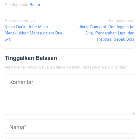
Posting pada
Berita
Navigasi
Pos sebelumnya
Pos berikutnya
Kelas Dunia: Inter Milan
Jiang Guangtai: Dari Inggris ke
pos
Menaklukkan Monza dalam Duel
Cina, Pencerahan Liga, dan
5-1!
Inspirasi Sepak Bola
Tinggalkan Balasan
Alamat email Anda tidak akan dipublikasikan.
Ruas yang wajib ditandai
*