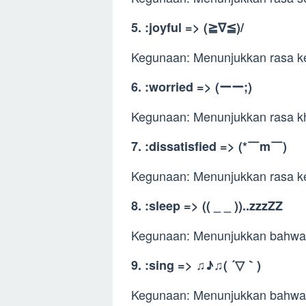
5. :joyful => (≧∇≦)/
Kegunaan: Menunjukkan rasa k
6. :worried => (ーー;)
Kegunaan: Menunjukkan rasa kh
7. :dissatisfied => (*￣m￣)
Kegunaan: Menunjukkan rasa k
8. :sleep => (( _ _ ))..zzzZZ
Kegunaan: Menunjukkan bahwa 
9. :sing => ♫♪♫( ´▽｀)
Kegunaan: Menunjukkan bahwa