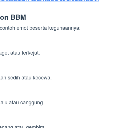
con BBM
a contoh emot beserta kegunaannya:
et atau terkejut.
an sedih atau kecewa.
alu atau canggung.
enang atau gembira.