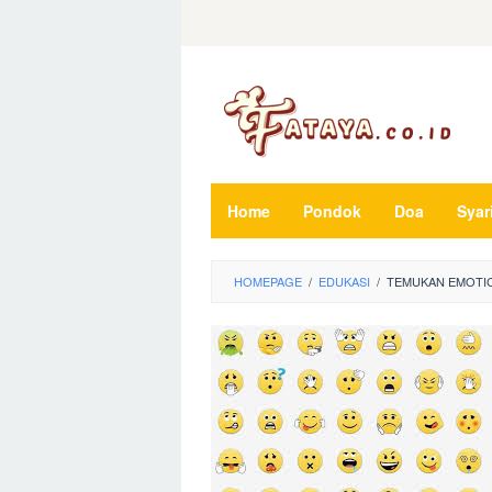
Loncat
ke
konten
Home
Pondok
Doa
Syar
HOMEPAGE
/
EDUKASI
/
TEMUKAN EMOTIC