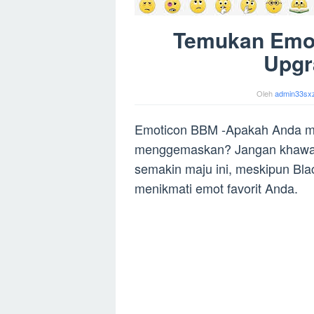
Temukan Emot
Upgr
Oleh
admin33sx
Emoticon BBM -Apakah Anda ma
menggemaskan? Jangan khawati
semakin maju ini, meskipun Bla
menikmati emot favorit Anda.