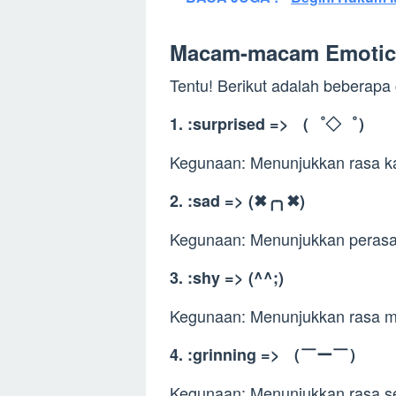
Macam-macam Emoti
Tentu! Berikut adalah beberap
1. :surprised => （゜◇゜）
Kegunaan: Menunjukkan rasa kag
2. :sad => (✖╭╮✖)
Kegunaan: Menunjukkan perasa
3. :shy => (^^;)
Kegunaan: Menunjukkan rasa m
4. :grinning => （￣ー￣）
Kegunaan: Menunjukkan rasa s