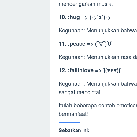
mendengarkan musik.
10. :hug => (っ˘з˘)っ
Kegunaan: Menunjukkan bahwa 
11. :peace => (‾▽‾)♉
Kegunaan: Menunjukkan rasa d
12. :fallinlove => ƪ(♥ε♥)ʃ
Kegunaan: Menunjukkan bahwa 
sangat mencintai.
Itulah beberapa contoh emoti
bermanfaat!
Sebarkan ini: