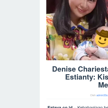
Denise Charies
Estianty: Ki
Me
Oleh
admin33s
– Kebahagiaan beg
Fataya.co.id