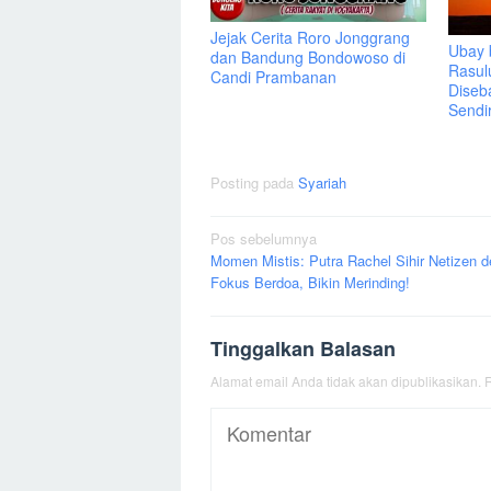
Jejak Cerita Roro Jonggrang
Ubay 
dan Bandung Bondowoso di
Rasul
Candi Prambanan
Diseb
Sendir
Posting pada
Syariah
Navigasi
Pos sebelumnya
Momen Mistis: Putra Rachel Sihir Netizen 
pos
Fokus Berdoa, Bikin Merinding!
Tinggalkan Balasan
Alamat email Anda tidak akan dipublikasikan.
R