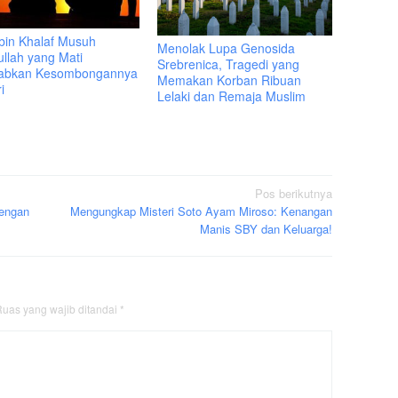
bin Khalaf Musuh
Menolak Lupa Genosida
ullah yang Mati
Srebrenica, Tragedi yang
abkan Kesombongannya
Memakan Korban Ribuan
i
Lelaki dan Remaja Muslim
Pos berikutnya
dengan
Mengungkap Misteri Soto Ayam Miroso: Kenangan
Manis SBY dan Keluarga!
uas yang wajib ditandai
*