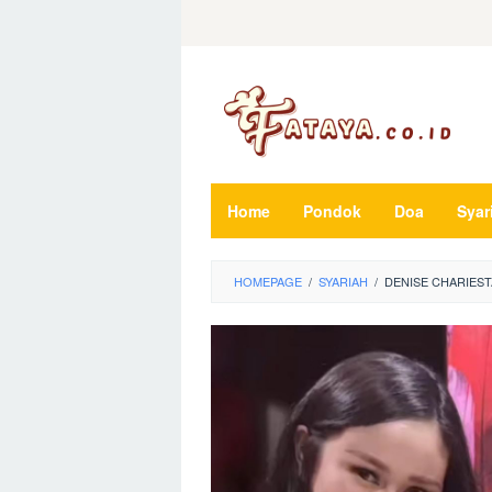
Loncat
ke
konten
Home
Pondok
Doa
Syar
HOMEPAGE
/
SYARIAH
/
DENISE CHARIEST