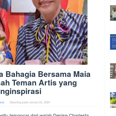
ta Bahagia Bersama Maia
sah Teman Artis yang
nginspirasi
xzs
Diposting pada
Januari 22, 2024
itu terpancar dari wajah Denise Chariesta