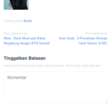
Posting pada
Berita
Navigasi
Pos sebelumnya
Pos berikutnya
Wow : Bank Muamalat Bakal
Aset Gede : 9 Peruahaan Bersiap
pos
Bergabung dengan BTN Syariah
Catat Saham di BEI
Tinggalkan Balasan
Alamat email Anda tidak akan dipublikasikan.
Ruas yang wajib ditandai
*