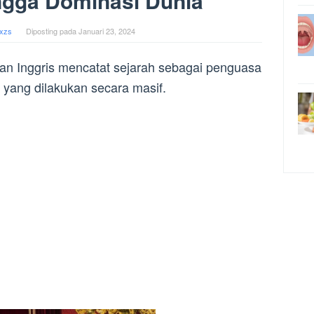
gga Dominasi Dunia
xzs
Diposting pada
Januari 23, 2024
aan Inggris mencatat sejarah sebagai penguasa
 yang dilakukan secara masif.