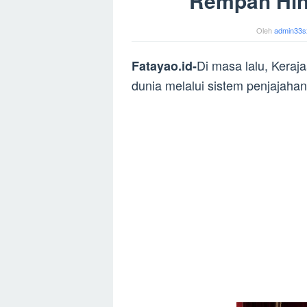
Rempah Hin
Oleh
admin33s
Di masa lalu, Keraj
Fatayao.id-
dunia melalui sistem penjajahan