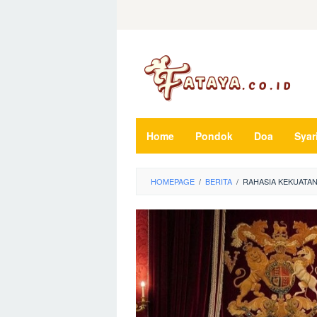
Loncat
ke
konten
Home
Pondok
Doa
Syar
HOMEPAGE
/
BERITA
/
RAHASIA KEKUATAN