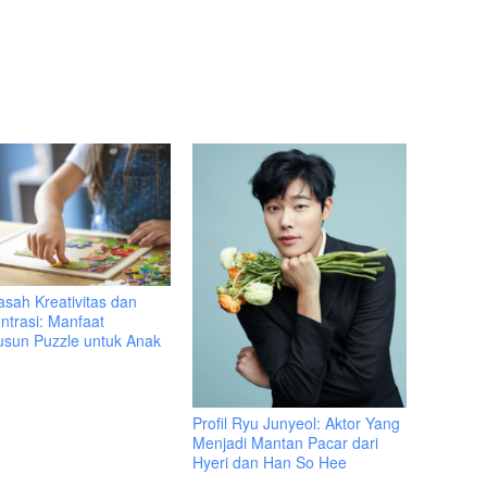
sah Kreativitas dan
ntrasi: Manfaat
sun Puzzle untuk Anak
Profil Ryu Junyeol: Aktor Yang
Menjadi Mantan Pacar dari
Hyeri dan Han So Hee