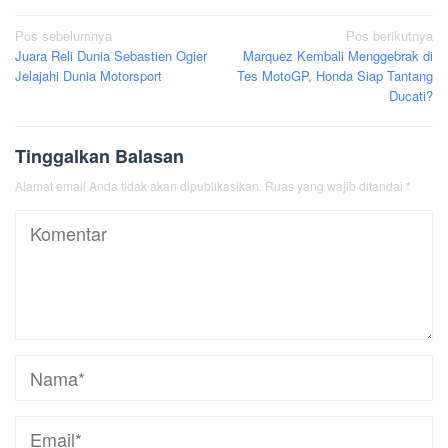
Navigasi
Pos sebelumnya
Pos berikutnya
Juara Reli Dunia Sebastien Ogier
Marquez Kembali Menggebrak di
pos
Jelajahi Dunia Motorsport
Tes MotoGP, Honda Siap Tantang
Ducati?
Tinggalkan Balasan
Alamat email Anda tidak akan dipublikasikan.
Ruas yang wajib ditandai
*