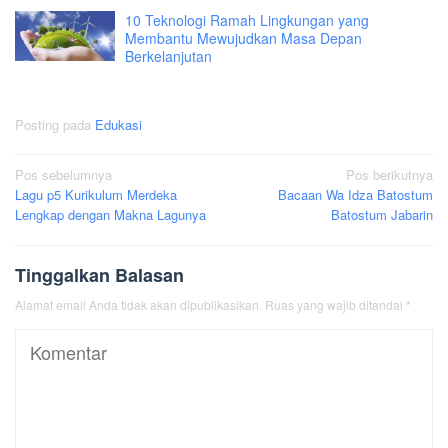
10 Teknologi Ramah Lingkungan yang
Membantu Mewujudkan Masa Depan
Berkelanjutan
Posting pada
Edukasi
Navigasi
Pos sebelumnya
Pos berikutnya
Lagu p5 Kurikulum Merdeka
Bacaan Wa Idza Batostum
pos
Lengkap dengan Makna Lagunya
Batostum Jabarin
Tinggalkan Balasan
Alamat email Anda tidak akan dipublikasikan.
Ruas yang wajib ditandai
*