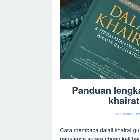
Panduan lengk
khaira
Oleh
admin33sx
Cara membaca dalail khairat g
pahalanya setara ribuan kali ha