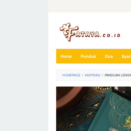
Loncat
ke
konten
Home
Pondok
Doa
Syar
HOMEPAGE
/
INSPIRASI
/
PANDUAN LENGK