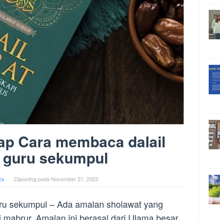
ap Cara membaca dalail
t guru sekumpul
zs
Diposting pada
November 21, 2023
uru sekumpul – Ada amalan sholawat yang
ji mabrur. Amalan ini berasal dari Ulama besar