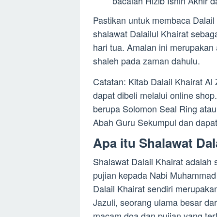
bacalah Hizib Isnin Akhir 
Pastikan untuk membaca Dalail
shalawat Dalailul Khairat seba
hari tua. Amalan ini merupakan
shaleh pada zaman dahulu.
Catatan: Kitab Dalail Khairat 
dapat dibeli melalui online shop.
berupa Solomon Seal Ring atau 
Abah Guru Sekumpul dan dapat
Apa itu Shalawat Dal
Shalawat Dalail Khairat adalah
pujian kepada Nabi Muhammad S
Dalail Khairat sendiri merupaka
Jazuli, seorang ulama besar dari
macam doa dan pujian yang te