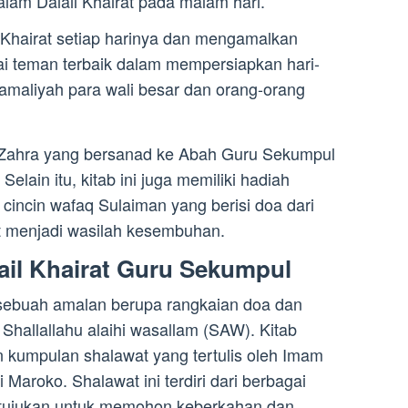
dalam Dalail Khairat pada malam hari.
 Khairat setiap harinya dan mengamalkan
gai teman terbaik dalam mempersiapkan hari-
 amaliyah para wali besar dan orang-orang
Al Zahra yang bersanad ke Abah Guru Sekumpul
 Selain itu, kitab ini juga memiliki hadiah
cincin wafaq Sulaiman yang berisi doa dari
 menjadi wasilah kesembuhan.
ail Khairat Guru Sekumpul
 sebuah amalan berupa rangkaian doa dan
hallallahu alaihi wasallam (SAW). Kitab
n kumpulan shalawat yang tertulis oleh Imam
 Maroko. Shalawat ini terdiri dari berbagai
rtujukan untuk memohon keberkahan dan