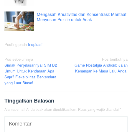
Mengasah Kreativitas dan Konsentrasi: Manfaat
Menyusun Puzzle untuk Anak
Posting pada
Inspirasi
Navigasi
Pos sebelumnya
Pos berikutnya
Simak Penjelasannya! SIM B2
Game Nostalgia Android: Jalan
pos
Umum Untuk Kendaraan Apa
Kenangan ke Masa Lalu Anda!
Saja? Fleksibilitas Berkendara
yang Luar Biasa!
Tinggalkan Balasan
Alamat email Anda tidak akan dipublikasikan.
Ruas yang wajib ditandai
*