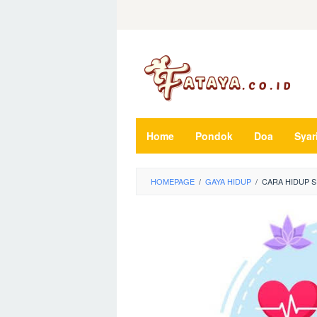
Loncat
ke
konten
Home
Pondok
Doa
Syar
HOMEPAGE
/
GAYA HIDUP
/
CARA HIDUP SE