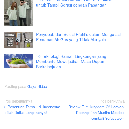
untuk Tampil Serasi dengan Pasangan
Penyebab dan Solusi Praktis dalam Mengatasi
Pemanas Air Gas yang Tidak Menyala
10 Teknologi Ramah Lingkungan yang
Membantu Mewujudkan Masa Depan
Berkelanjutan
Posting pada
Gaya Hidup
Navigasi
Pos sebelumnya
Pos berikutnya
3 Pesantren Terbaik di Indonesia:
Review Film Kingdom Of Heaven,
pos
Inilah Daftar Lengkapnya!
Kebangkitan Muslim Merebut
Kembali Yerussalem