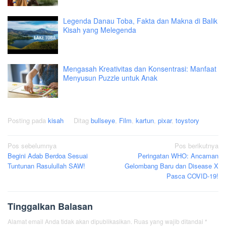
Legenda Danau Toba, Fakta dan Makna di Balik
Kisah yang Melegenda
Mengasah Kreativitas dan Konsentrasi: Manfaat
Menyusun Puzzle untuk Anak
Posting pada
kisah
Ditag
bullseye
,
Film
,
kartun
,
pixar
,
toystory
Navigasi
Pos sebelumnya
Pos berikutnya
Begini Adab Berdoa Sesuai
Peringatan WHO: Ancaman
pos
Tuntunan Rasulullah SAW!
Gelombang Baru dan Disease X
Pasca COVID-19!
Tinggalkan Balasan
Alamat email Anda tidak akan dipublikasikan.
Ruas yang wajib ditandai
*