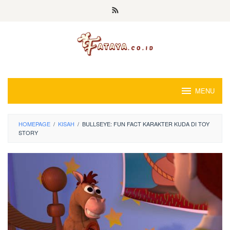
Loncat
ke
konten
MENU
HOMEPAGE
/
KISAH
/
BULLSEYE: FUN FACT KARAKTER KUDA DI TOY
STORY