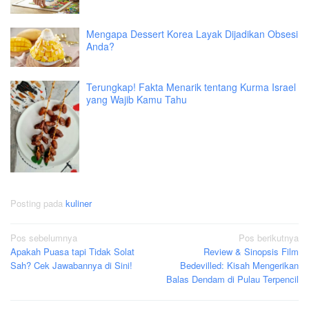
Mengapa Dessert Korea Layak Dijadikan Obsesi
Anda?
Terungkap! Fakta Menarik tentang Kurma Israel
yang Wajib Kamu Tahu
Posting pada
kuliner
Navigasi
Pos sebelumnya
Pos berikutnya
Apakah Puasa tapi Tidak Solat
Review & Sinopsis Film
pos
Sah? Cek Jawabannya di Sini!
Bedevilled: Kisah Mengerikan
Balas Dendam di Pulau Terpencil