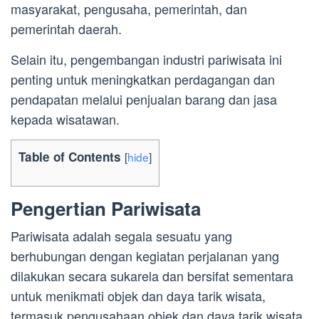
masyarakat, pengusaha, pemerintah, dan
pemerintah daerah.
Selain itu, pengembangan industri pariwisata ini
penting untuk meningkatkan perdagangan dan
pendapatan melalui penjualan barang dan jasa
kepada wisatawan.
Table of Contents
[
hide
]
Pengertian Pariwisata
Pariwisata adalah segala sesuatu yang
berhubungan dengan kegiatan perjalanan yang
dilakukan secara sukarela dan bersifat sementara
untuk menikmati objek dan daya tarik wisata,
termasuk pengusahaan objek dan daya tarik wisata,