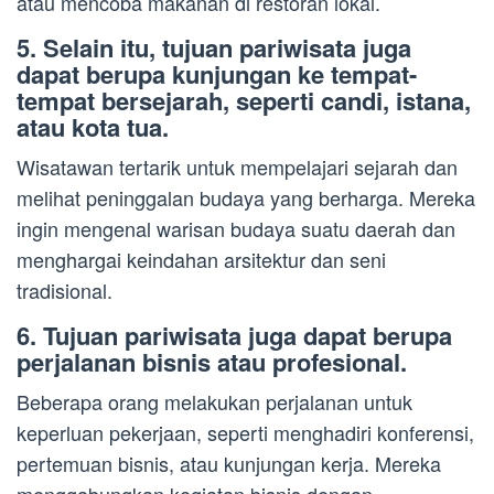
atau mencoba makanan di restoran lokal.
5. Selain itu, tujuan pariwisata juga
dapat berupa kunjungan ke tempat-
tempat bersejarah, seperti candi, istana,
atau kota tua.
Wisatawan tertarik untuk mempelajari sejarah dan
melihat peninggalan budaya yang berharga. Mereka
ingin mengenal warisan budaya suatu daerah dan
menghargai keindahan arsitektur dan seni
tradisional.
6. Tujuan pariwisata juga dapat berupa
perjalanan bisnis atau profesional.
Beberapa orang melakukan perjalanan untuk
keperluan pekerjaan, seperti menghadiri konferensi,
pertemuan bisnis, atau kunjungan kerja. Mereka