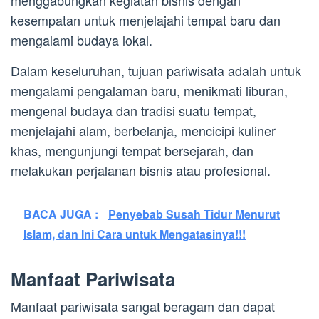
menggabungkan kegiatan bisnis dengan
kesempatan untuk menjelajahi tempat baru dan
mengalami budaya lokal.
Dalam keseluruhan, tujuan pariwisata adalah untuk
mengalami pengalaman baru, menikmati liburan,
mengenal budaya dan tradisi suatu tempat,
menjelajahi alam, berbelanja, mencicipi kuliner
khas, mengunjungi tempat bersejarah, dan
melakukan perjalanan bisnis atau profesional.
BACA JUGA :
Penyebab Susah Tidur Menurut
Islam, dan Ini Cara untuk Mengatasinya!!!
Manfaat Pariwisata
Manfaat pariwisata sangat beragam dan dapat