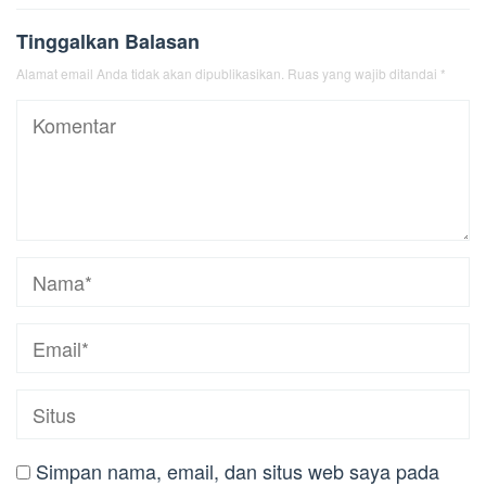
Tinggalkan Balasan
Alamat email Anda tidak akan dipublikasikan.
Ruas yang wajib ditandai
*
Simpan nama, email, dan situs web saya pada