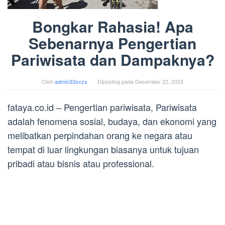
Bongkar Rahasia! Apa
Sebenarnya Pengertian
Pariwisata dan Dampaknya?
Oleh
admin33sxzs
Diposting pada
Desember 22, 2023
fataya.co.id – Pengertian pariwisata, Pariwisata
adalah fenomena sosial, budaya, dan ekonomi yang
melibatkan perpindahan orang ke negara atau
tempat di luar lingkungan biasanya untuk tujuan
pribadi atau bisnis atau professional.