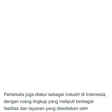
Pariwisata juga diakui sebagai industri di Indonesia,
dengan ruang lingkup yang meliputi berbagai
fasilitas dan layanan yang disediakan oleh