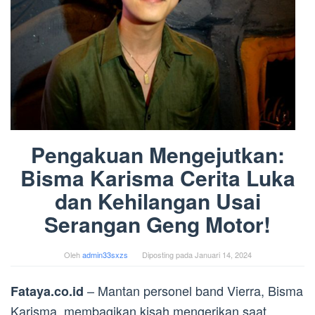
Pengakuan Mengejutkan:
Bisma Karisma Cerita Luka
dan Kehilangan Usai
Serangan Geng Motor!
Oleh
admin33sxzs
Diposting pada
Januari 14, 2024
– Mantan personel band Vierra, Bisma
Fataya.co.id
Karisma, membagikan kisah mengerikan saat