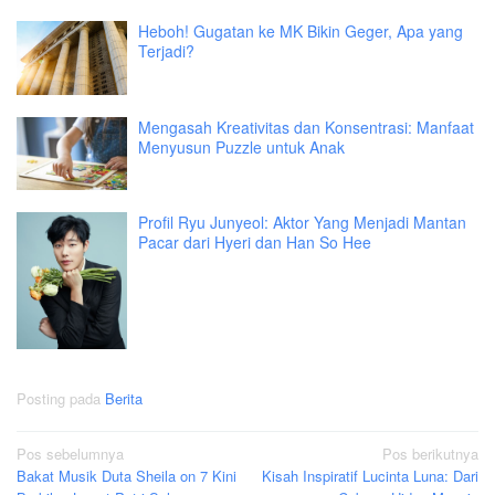
Heboh! Gugatan ke MK Bikin Geger, Apa yang
Terjadi?
Mengasah Kreativitas dan Konsentrasi: Manfaat
Menyusun Puzzle untuk Anak
Profil Ryu Junyeol: Aktor Yang Menjadi Mantan
Pacar dari Hyeri dan Han So Hee
Posting pada
Berita
Navigasi
Pos sebelumnya
Pos berikutnya
Bakat Musik Duta Sheila on 7 Kini
Kisah Inspiratif Lucinta Luna: Dari
pos